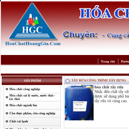
Trang chủ
Hướn
TẨY RỬA CÔNG TRÌNH XÂY DỰNG
SẢN PHẨM
hóa chất tẩy rửa
Hóa chất công nghiệp
Nhắc đến chất tẩy rử
Hóa chất xử lý nước, nước thải -
được sử dụng phổ biế
rác thải
tẩy rửa vô cùng cao.
Hóa chất ngành bia
Cồn thực phẩm, cồn công nghiệp
Chất tải lạnh