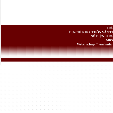
HÓ
ĐỊA CHỈ KHO: THÔN VĂN T
SỐ ĐIỆN THOẠ
MRS.
Website:
http://hoachath