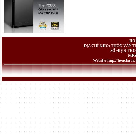
HÓ
ĐỊA CHỈ KHO: THÔN VĂN T
SỐ ĐIỆN THOẠ
MRS
Website:
http://hoachath