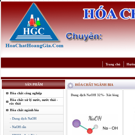
Trang chủ
Hướn
SẢN PHẨM
HÓA CHẤT NGÀNH BIA
Hóa chất công nghiệp
Dung dịch NaOH 32%- Xút lỏng
Hóa chất xử lý nước, nước thải -
rác thải
Hóa chất ngành bia
- Dung dịch NaOH
- NaOH rắn