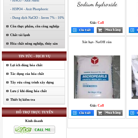
- HNO3 - Axit Nitric
- H3PO4 - Axit Photphoric
- Dung dịch NaClO - Javen 7% - 10%
Giá:
Call
Cồn thực phẩm, cồn công nghiệp
Chất tải lạnh
Xút hạt- NaOH rắn
Hóa chất nông nghiệp, thủy sản
TIN TỨC - DỊCH VỤ
Lợi ích dùng hóa chất
Tác dụng của hóa chất
Tẩy rửa công trình xây dựng
Lưu ý khi dùng hóa chất
Thiết bị kiểm tra
Giá:
Call
HỖ TRỢ TRỰC TUYẾN
Kinh doanh