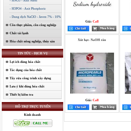
- HNO3 - Axit Nitric
- H3PO4 - Axit Photphoric
- Dung dịch NaClO - Javen 7% - 10%
Giá:
Call
Cồn thực phẩm, cồn công nghiệp
Chất tải lạnh
Xút hạt- NaOH rắn
Hóa chất nông nghiệp, thủy sản
TIN TỨC - DỊCH VỤ
Lợi ích dùng hóa chất
Tác dụng của hóa chất
Tẩy rửa công trình xây dựng
Lưu ý khi dùng hóa chất
Thiết bị kiểm tra
Giá:
Call
HỖ TRỢ TRỰC TUYẾN
Kinh doanh