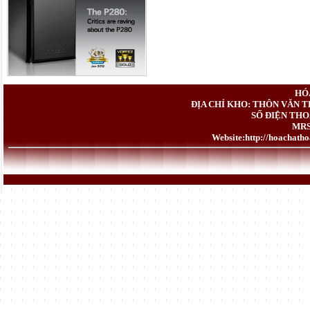
HÓ
ĐỊA CHỈ KHO: THÔN VĂN T
SỐ ĐIỆN THOẠ
MRS
Website:
http://hoachath