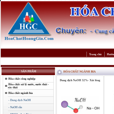
Trang chủ
Hướn
SẢN PHẨM
HÓA CHẤT NGÀNH BIA
Hóa chất công nghiệp
Dung dịch NaOH 32%- Xút lỏng
Hóa chất xử lý nước, nước thải -
rác thải
Hóa chất ngành bia
- Dung dịch NaOH
- NaOH rắn