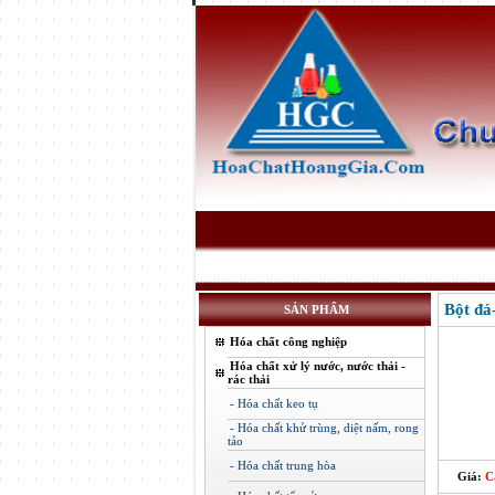
Bột đ
SẢN PHẨM
Hóa chất công nghiệp
Hóa chất xử lý nước, nước thải -
rác thải
- Hóa chất keo tụ
- Hóa chất khử trùng, diệt nấm, rong
tảo
- Hóa chất trung hòa
Giá:
C