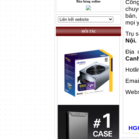
Côn
Bán hàng online
chuy
bán,
mọi 
ĐỐI TÁC
Trụ 
Nội.
Địa 
Canh
Hotli
Emai
Webs
HGC