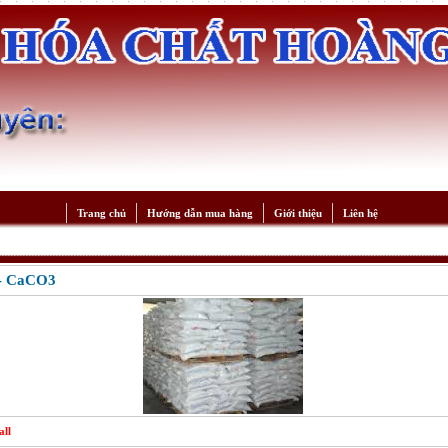
Trang chủ
Hướng dẫn mua hàng
Giới thiệu
Liên hệ
á- CaCO3
all