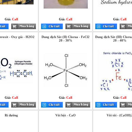
Giá:
Call
Giá:
Call
Giá:
Call
eroxit - Oxy già - H2O2
Dung dịch Sắt (II) Clorua - FeCl2
Dung dịch Sắt (III) Cloru
20 - 30%
20 - 40%
Giá:
Call
Giá:
Call
Giá:
Call
Rỉ đường
Vôi bột - CaO
Vôi tôi - (CaOH)