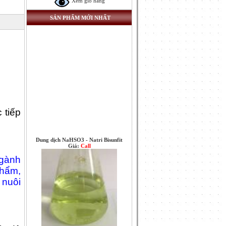
Xem giỏ hàng
SẢN PHẨM MỚI NHẤT
 tiếp
Dung dịch NaHSO3 - Natri Bisunfit
Giá:
Call
ngành
phẩm,
 nuôi