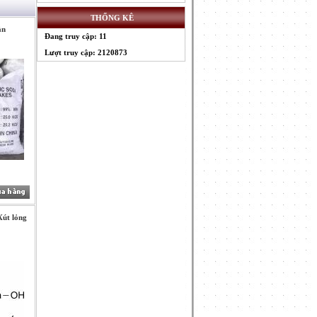
THỐNG KÊ
ắn
Đang truy cập: 11
Lượt truy cập: 2120873
út lỏng