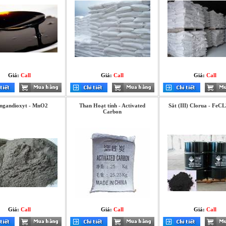
Giá:
Call
Giá:
Call
Giá:
Call
ngandioxyt - MnO2
Than Hoạt tính - Activated
Sắt (III) Clorua - FeC
Carbon
Giá:
Call
Giá:
Call
Giá:
Call