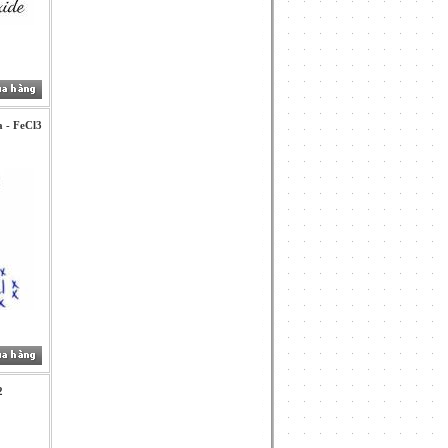
a - FeCl3
2