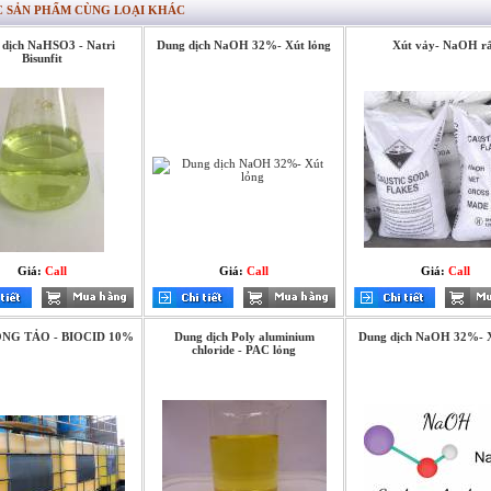
 SẢN PHẨM CÙNG LOẠI KHÁC
dịch NaHSO3 - Natri
Dung dịch NaOH 32%- Xút lỏng
Xút vảy- NaOH r
Bisunfit
Giá:
Call
Giá:
Call
Giá:
Call
ONG TẢO - BIOCID 10%
Dung dịch Poly aluminium
Dung dịch NaOH 32%- X
chloride - PAC lỏng