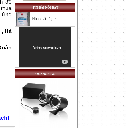
nh độ
Xút vảy- NaOH rắn
c mua
TIN BÀI NỔI BẬT
Giá:
Call
p ứng
Hóa chất là gì?
i, Hà
Xuân
QUẢNG CÁO
ách!