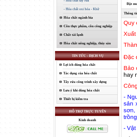
- Hóa chất tẩy rửa
Đặt m
- Hóa chất oxi hóa - Khử
Thông tin
Hóa chất ngành bia
Quy 
Cồn thực phẩm, cồn công nghiệp
Xuất
Chất tải lạnh
Hóa chất nông nghiệp, thủy sản
Thàn
Đặc 
TIN TỨC - DỊCH VỤ
Lợi ích dùng hóa chất
Bảo 
Tác dụng của hóa chất
hay 
Tẩy rửa công trình xây dựng
Công
Lưu ý khi dùng hóa chất
- Ng
Thiết bị kiểm tra
sản 
sơn,
HỖ TRỢ TRỰC TUYẾN
trồng
Kinh doanh
- Vật