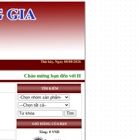
Thứ bẩy, Ngày 08/08/2026
Chào mừng bạn đến với Hóa chất Hoàng Gia!
- Địa chỉ: s
TÌM KIẾM
GIỎ HÀNG CỦA BẠN
Tổng: 0 VND