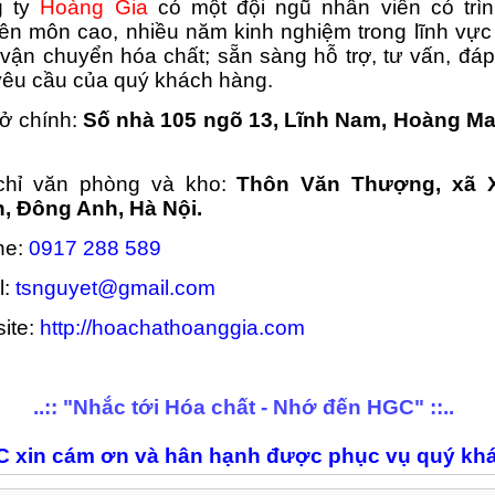
g ty
Hoàng Gia
có một đội ngũ nhân viên có trì
ên môn cao, nhiều năm kinh nghiệm trong lĩnh vự
 vận chuyển hóa chất; sẵn sàng hỗ trợ, tư vấn, đá
yêu cầu của quý khách hàng.
sở chính:
Số nhà 105 ngõ 13, Lĩnh Nam, Hoàng Ma
chỉ văn phòng và kho:
Thôn Văn Thượng, xã 
, Đông Anh, Hà Nội.
ne:
0917 288 589
l:
tsnguyet@gmail.com
ite:
http://hoachathoanggia.com
..:: "Nhắc tới Hóa chất - Nhớ đến HGC" ::..
 xin cám ơn và hân hạnh được phục vụ quý kh