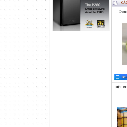
CÁC
Dung 
DIỆT R