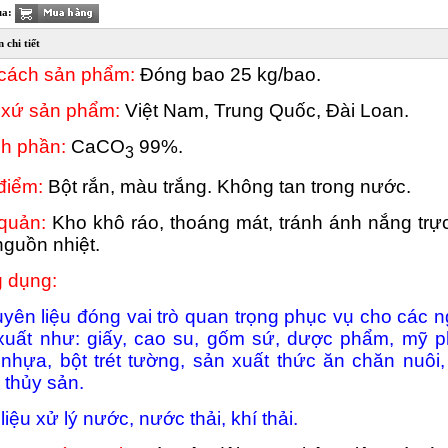
ua:
 chi tiết
cách sản phẩm:
Đóng bao 25 kg/bao.
 xứ sản phẩm:
Việt Nam, Trung Quốc, Đài Loan.
h phần:
CaCO
99%.
3
điểm:
Bột rắn, màu trắng. Không tan trong nước.
quản:
Kho khô ráo, thoáng mát, tránh ánh nắng trực
nguồn nhiệt.
 dụng:
uyên liệu đóng vai trò quan trọng phục vụ cho các 
xuất như: giấy, cao su, gốm sứ, dược phẩm, mỹ 
 nhựa, bột trét tường, sản xuất thức ăn chăn nuôi,
 thủy sản.
 liệu xử lý nước, nước thải, khí thải.