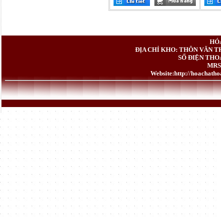
HÓ
ĐỊA CHỈ KHO: THÔN VĂN T
SỐ ĐIỆN THOẠ
MRS.
Website:
http://hoachath