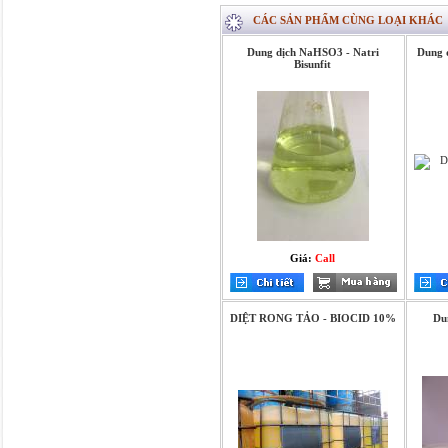
CÁC SẢN PHẨM CÙNG LOẠI KHÁC
Dung dịch NaHSO3 - Natri
Dung 
Bisunfit
Giá:
Call
DIỆT RONG TẢO - BIOCID 10%
Du