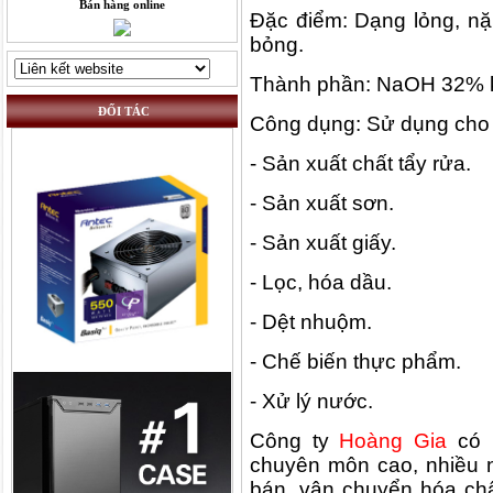
Bán hàng online
Đặc điểm: Dạng lỏng, n
bỏng.
Thành phần: NaOH 32% k
ĐỐI TÁC
Công dụng: Sử dụng cho 
- Sản xuất chất tẩy rửa.
- Sản xuất sơn.
- Sản xuất giấy.
- Lọc, hóa dầu.
- Dệt nhuộm.
- Chế biến thực phẩm.
- Xử lý nước.
Công ty
Hoàng Gia
có m
chuyên môn cao, nhiều 
bán, vận chuyển hóa chấ