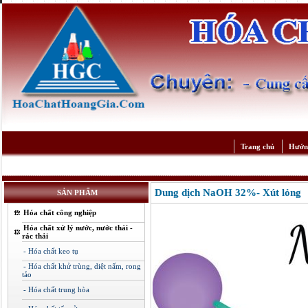
Trang chủ
Hướn
Dung dịch NaOH 32%- Xút lỏng
SẢN PHẨM
Hóa chất công nghiệp
Hóa chất xử lý nước, nước thải -
rác thải
- Hóa chất keo tụ
- Hóa chất khử trùng, diệt nấm, rong
tảo
- Hóa chất trung hòa