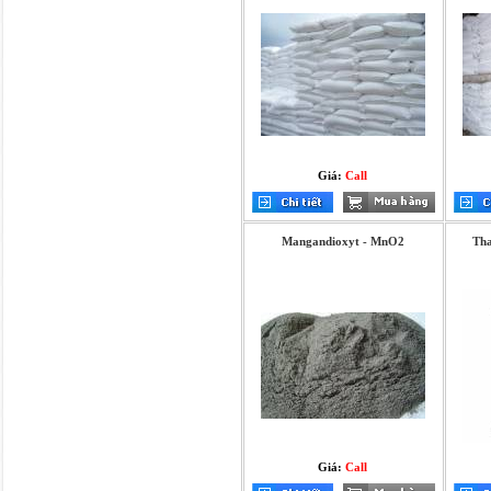
Giá:
Call
Mangandioxyt - MnO2
Tha
Giá:
Call