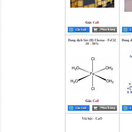
Giá:
Call
Dung dịch Sắt (II) Clorua - FeCl2
Dung dị
20 - 30%
Giá:
Call
Vôi bột - CaO